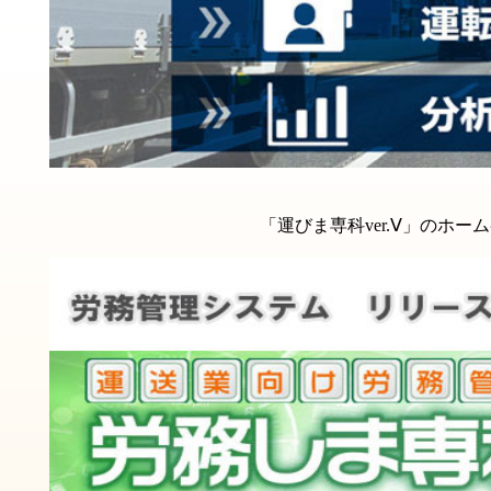
「運びま専科ver.Ⅴ」の